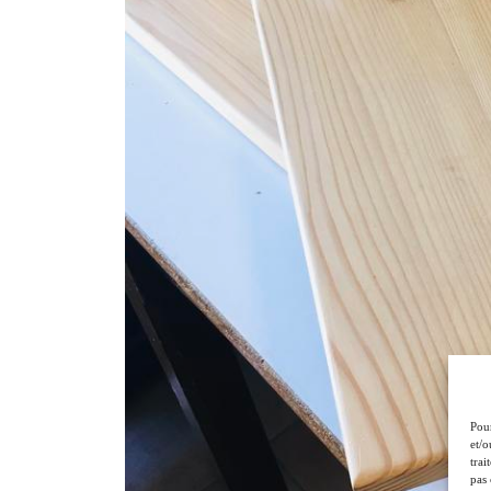
Pour
et/o
trai
pas 