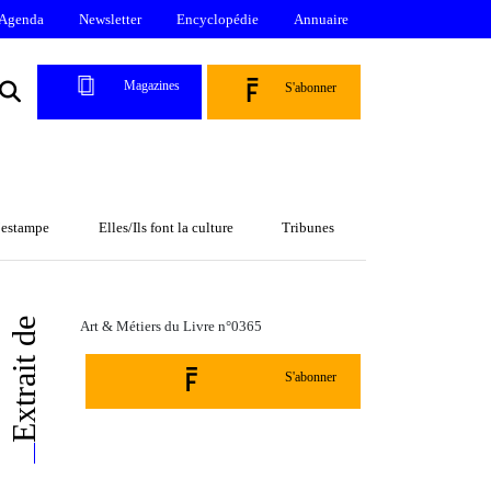
Agenda
Newsletter
Encyclopédie
Annuaire
Magazines
S'abonner
l’estampe
Elles/Ils font la culture
Tribunes
Extrait de
Art & Métiers du Livre n°0365
S'abonner