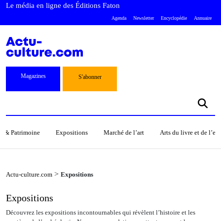
Le média en ligne des Éditions Faton
Agenda
Newsletter
Encyclopédie
Annuaire
Magazines
S'abonner
s & Patrimoine
Expositions
Marché de l’art
Arts du livre et de l’e
>
Actu-culture.com
Expositions
Expositions
Découvrez les expositions incontournables qui révèlent l’histoire et les