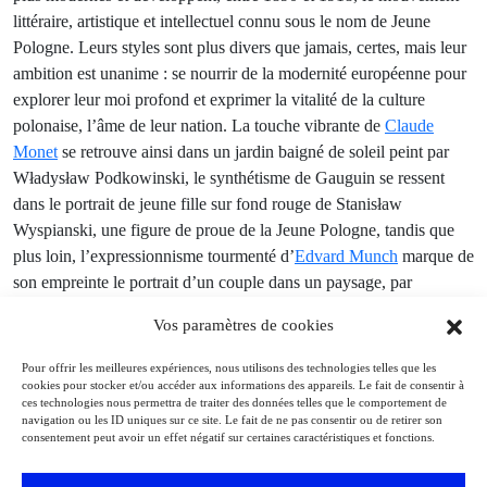
littéraire, artistique et intellectuel connu sous le nom de Jeune
Pologne. Leurs styles sont plus divers que jamais, certes, mais leur
ambition est unanime : se nourrir de la modernité européenne pour
explorer leur moi profond et exprimer la vitalité de la culture
polonaise, l’âme de leur nation. La touche vibrante de
Claude
Monet
se retrouve ainsi dans un jardin baigné de soleil peint par
Władysław Podkowinski, le synthétisme de ­Gauguin se ressent
dans le portrait de jeune fille sur fond rouge de Stanisław
Wyspianski, une figure de proue de la Jeune Pologne, tandis que
plus loin, l’expressionnisme tourmenté d’
Edvard Munch
marque de
son empreinte le portrait d’un couple dans un paysage, par
Fryderyk Pautsch… Autre figure tutélaire de la Jeune Pologne et
Vos paramètres de cookies
chef de file du symbolisme polonais, le singulier Jacek Malczewski
qui fait l’objet d’une section spécifique brouille les pistes en
Pour offrir les meilleures expériences, nous utilisons des technologies telles que les
entremêlant poésie romantique, mythologie classique et martyres
cookies pour stocker et/ou accéder aux informations des appareils. Le fait de consentir à
ces technologies nous permettra de traiter des données telles que le comportement de
polonais dans des toiles ambitieuses et souvent autobiographies.
navigation ou les ID uniques sur ce site. Le fait de ne pas consentir ou de retirer son
consentement peut avoir un effet négatif sur certaines caractéristiques et fonctions.