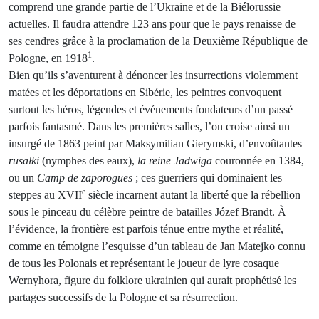
comprend une grande partie de l’Ukraine et de la Biélorussie
actuelles. Il faudra attendre 123 ans pour que le pays renaisse de
ses cendres grâce à la proclamation de la Deuxième République de
1
Pologne, en 1918
.
Bien qu’ils s’aventurent à dénoncer les insurrections violemment
matées et les déportations en Sibérie, les peintres convoquent
surtout les héros, légendes et événements fondateurs d’un passé
parfois fantasmé. Dans les premières salles, l’on croise ainsi un
insurgé de 1863 peint par Maksymilian Gierymski, d’envoûtantes
rusałki
(nymphes des eaux),
la reine Jadwiga
couronnée en 1384,
ou un
Camp de
zaporogues
; ces guerriers qui dominaient les
e
steppes au XVII
siècle incarnent autant la liberté que la rébellion
sous le pinceau du célèbre peintre de batailles Józef Brandt. À
l’évidence, la frontière est parfois ténue entre mythe et réalité,
comme en témoigne l’esquisse d’un tableau de Jan Matejko connu
de tous les Polonais et représentant le joueur de lyre cosaque
Wernyhora, figure du folklore ukrainien qui aurait prophétisé les
partages successifs de la Pologne et sa résurrection.