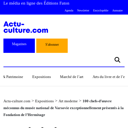
Le média en ligne des Éditions Faton
Agenda
Newsletter
Encyclopédie
Annuaire
Magazines
S'abonner
s & Patrimoine
Expositions
Marché de l’art
Arts du livre et de l’e
>
>
>
Actu-culture.com
Expositions
Art moderne
100 chefs-d’œuvre
méconnus du musée national de Varsovie exceptionnellement présentés à la
Fondation de l’Hermitage