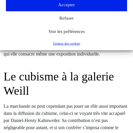
est là encore la première et la plus spontanée dans son soutien.
Accepter
Berthe Weill ne s’en tient d’ailleurs pas qu’aux seuls pionniers du
Refuser
mouvement, puisqu’elle accueille aussi ceux qui marchent dans
leurs pas : Pierre Girieud et Raoul de Mathan, qui avaient eu les
Voir les préférences
honneurs d’inaugurer sa galerie, Georges Dufrénoy, Émilie
Charmy qui devient sa grande amie (et l’une des nombreuses
Gestion des cookies
femmes qu’elle représente), ou encore le Hongrois Béla Czóbel, à
qui elle consacre même une exposition individuelle.
Le cubisme à la galerie
Weill
La marchande ne peut cependant pas jouer un rôle aussi important
dans la diffusion du cubisme, celui-ci se voyant très vite accaparé
par Daniel-Henry Kahnweiler. Sa contribution n’est pas
négligeable pour autant, et si son confrère s’imposa comme le