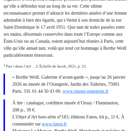
qu’elle a défendus tout au long de sa vie. Cette ultime
reconnaissance permet d’adoucir les dernières années d’une femme
admirable à bien des égards, qui s’éteint à son domicile de la rue
Saint-Dominique le 17 avril 1951. Que tant de toiles passées entre
ses mains, désormais conservées dans toute l’Europe comme aux
États-Unis ou au Canada, soient aujourd’hui réunies à Paris, cette
ville qu’elle aimait tant, voilà qui rend cet hommage à Berthe Weill
particulièrement émouvant.
1
Pan ! dans l’œil…
, L’Échelle de Jacob, 2021, p. 23.
« Berthe Weill. Galeriste d’avant-garde », jusqu’au 26 janvier
2026 au musée de l’Orangerie, Jardin des Tuileries, 75001
Paris. Tél. 01 44 50 43 00.
www.musee-orangerie.fr
À lire : catalogue, coédition musée d’Orsay / Flammarion,
208 p., 39 €.
o
L’Objet d’Art
hors-série n
183, éditions Faton, 64 p., 11 €. À
commander sur
www.faton.fr
Marianne Le Morvan,
Berthe Weill. Marchande et mécène de