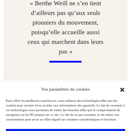
« Berthe Weill ne s’en tient
d’ailleurs pas qu’aux seuls
pionniers du mouvement,
puisqu’elle accueille aussi
ceux qui marchent dans leurs
pas »
Vos paramètres de cookies
Le premier soutien
Pour offrir les meilleures expériences, nous utilisons des technologies telles que les
cookies pour stocker et/ou accéder aux informations des appareils. Le fait de consentir à
ces technologies nous permettra de traiter des données telles que le comportement de
Au rythme de deux expositions par an, de 1905 à 1908, la
navigation ou les ID uniques sur ce site. Le fait de ne pas consentir ou de retirer son
consentement peut avoir un effet négatif sur certaines caractéristiques et fonctions.
marchande offre ainsi une vitrine aux Fauves, et même si Ambroise
Vollard et Eugène Druet ne tardent pas à lui emboîter le pas, elle