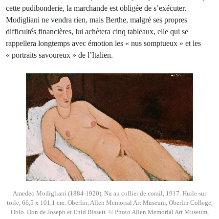
cette pudibonderie, la marchande est obligée de s’exécuter.
Modigliani ne vendra rien, mais Berthe, malgré ses propres
difficultés financières, lui achètera cinq tableaux, elle qui se
rappellera longtemps avec émotion les « nus somptueux » et les
« portraits savoureux » de l’Italien.
Amedeo Modigliani (1884-1920), Nu au collier de corail, 1917. Huile sur
toile, 66,5 x 101,1 cm. Oberlin, Allen Memorial Art Museum, Oberlin College,
Ohio. Don de Joseph et Enid Bissett. © Photo Allen Memorial Art Museum,