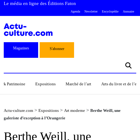
Le média en ligne des Éditions Faton
Agenda
Newsletter
Encyclopédie
Annuaire
Magazines
S'abonner
s & Patrimoine
Expositions
Marché de l’art
Arts du livre et de l’e
>
>
>
Actu-culture.com
Expositions
Art moderne
Berthe Weill, une
galeriste d’exception à l’Orangerie
Berthe Weill, une