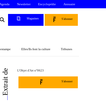
Agenda
Newsletter
Encyclopédie
Annuaire
Magazines
S'abonner
l’estampe
Elles/Ils font la culture
Tribunes
Extrait de
L'Objet d'Art n°0623
S'abonner