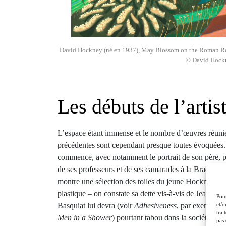
David Hockney (né en 1937), May Blossom on the Roman Road,
© David Hockn
Les débuts de l’artis
L’espace étant immense et le nombre d’œuvres réunies
précédentes sont cependant presque toutes évoquées. 
commence, avec notamment le portrait de son père, pein
de ses professeurs et de ses camarades à la Bradford
montre une sélection des toiles du jeune Hockney. Elle
plastique – on constate sa dette vis-à-vis de Jean Du
Pour
et/o
Basquiat lui devra (voir
Adhesiveness
, par exemple) 
trai
Men in a Shower
) pourtant tabou dans la société bri
pas 