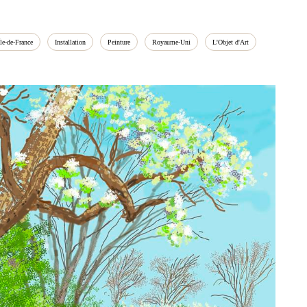
Île‑de‑France
Installation
Peinture
Royaume‑Uni
L'Objet d'Art