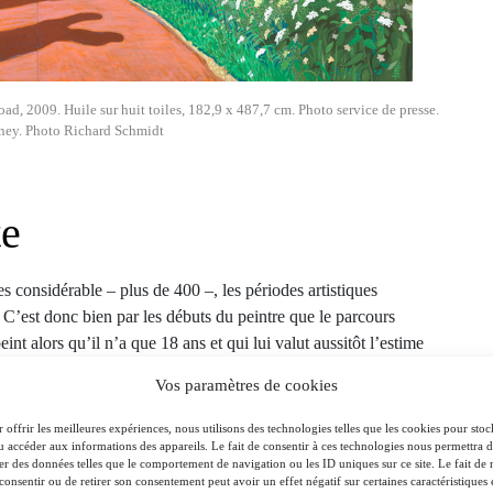
 2009. Huile sur huit toiles, 182,9 x 487,7 cm. Photo service de presse.
ey. Photo Richard Schmidt
te
 considérable – plus de 400 –, les périodes artistiques
C’est donc bien par les débuts du peintre que le parcours
t alors qu’il n’a que 18 ans et qui lui valut aussitôt l’estime
 School of Art. Consacrée aux années 1960, la première salle
Vos paramètres de cookies
s sont toutes superbes, à la fois originales dans leur langage
buffet, mais on pressent aussi tout ce qu’un Jean-Michel
 offrir les meilleures expériences, nous utilisons des technologies telles que les cookies pour stoc
u accéder aux informations des appareils. Le fait de consentir à ces technologies nous permettra 
– et très sûres, affichant sans complexe un homoérotisme (
Two
ter des données telles que le comportement de navigation ou les ID uniques sur ce site. Le fait de 
tannique de l’époque, qui criminalise l’homosexualité jusqu’en
consentir ou de retirer son consentement peut avoir un effet négatif sur certaines caractéristiques 