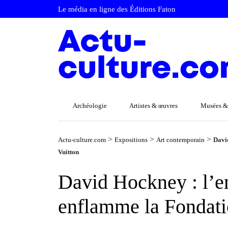
Le média en ligne des Éditions Faton
Archéologie
Artistes & œuvres
Musées &
>
>
>
Actu-culture.com
Expositions
Art contemporain
David
Vuitton
David Hockney : l’enf
enflamme la Fondati