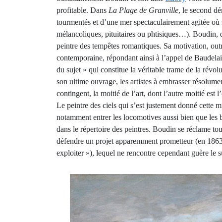
profitable. Dans
La Plage de Granville
, le second d
tourmentés et d’une mer spectaculairement agitée où 
mélancoliques, pituitaires ou phtisiques…). Boudin, 
peintre des tempêtes romantiques. Sa motivation, outr
contemporaine, répondant ainsi à l’appel de Baudelair
du sujet » qui constitue la véritable trame de la rév
son ultime ouvrage, les artistes à embrasser résolumen
contingent, la moitié de l’art, dont l’autre moitié est l
Le peintre des ciels qui s’est justement donné cette m
notamment entrer les locomotives aussi bien que les
dans le répertoire des peintres. Boudin se réclame to
défendre un projet apparemment prometteur (en 1863, il
exploiter »), lequel ne rencontre cependant guère le 