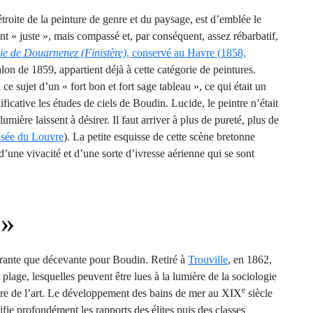
troite de la peinture de genre et du paysage, est d’emblée le
« juste », mais compassé et, par conséquent, assez rébarbatif,
aie de Douarnenez (Finistère)
, conservé au Havre (1858,
on de 1859, appartient déjà à cette catégorie de peintures.
 ce sujet d’un « fort bon et fort sage tableau », ce qui était un
icative les études de ciels de Boudin. Lucide, le peintre n’était
umière laissent à désirer. Il faut arriver à plus de pureté, plus de
usée du Louvre
). La petite esquisse de cette scène bretonne
une vivacité et d’une sorte d’ivresse aérienne qui se sont
 »
strante que décevante pour Boudin. Retiré à
Trouville
, en 1862,
 plage, lesquelles peuvent être lues à la lumière de la sociologie
e
toire de l’art. Le développement des bains de mer au XIX
siècle
fie profondément les rapports des élites puis des classes