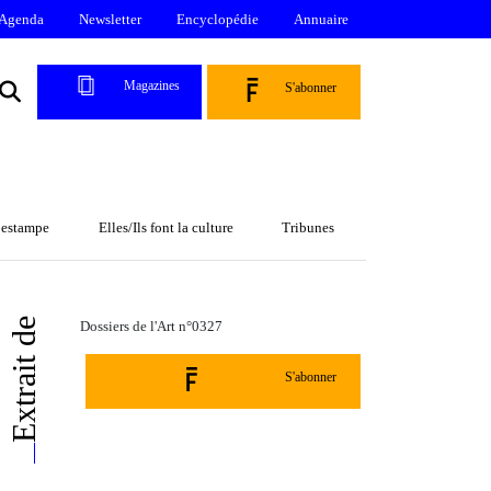
Agenda
Newsletter
Encyclopédie
Annuaire
Magazines
S'abonner
l’estampe
Elles/Ils font la culture
Tribunes
Extrait de
Dossiers de l'Art n°0327
S'abonner