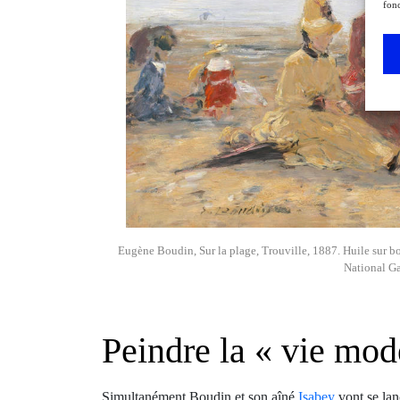
fonc
Eugène Boudin, Sur la plage, Trouville, 1887. Huile sur bo
National Ga
Peindre la « vie mod
Simultanément Boudin et son aîné
Isabey
vont se lan