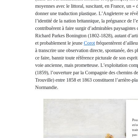
moyennes avec le littoral, suscitant, en France, un « dé
donner une traduction plastique. L’Angleterre se révèl
l’identité de la nation britannique, la prégnance de 
contribuèrent à faire surgir d’admirables paysagistes
Richard Parkes Bonington (1802-1828), autant d’artis
et probablement le jeune
Corot
fréquentèrent d’ailleu
à transcrire une observation directe, spontanée, des
ce faire, bannir toute référence picturale de son espr
voie ancienne, mais prometteuse. L’exploitation compl
(1859), l’ouverture par la Compagnie des chemins de 
Trouville) entre 1858 et 1863 constituent l’arrière-p
Normandie.
Pour
et/o
trai
pas 