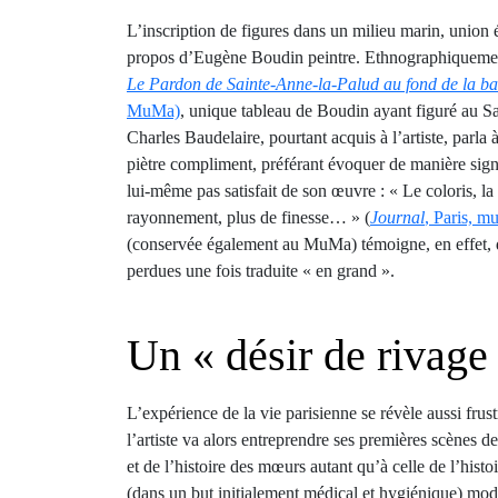
L’inscription de figures dans un milieu marin, union é
propos d’Eugène Boudin peintre. Ethnographiquement 
Le Pardon de Sainte-Anne-la-Palud
au fond de la b
MuMa)
, unique tableau de Boudin ayant figuré au Sal
Charles Baudelaire, pourtant acquis à l’artiste, parla à
piètre compliment, préférant évoquer de manière signif
lui-même pas satisfait de son œuvre : « Le coloris, la l
rayonnement, plus de finesse… » (
Journal
, Paris, m
(conservée également au MuMa) témoigne, en effet, d’
perdues une fois traduite « en grand ».
Un « désir de rivage
L’expérience de la vie parisienne se révèle aussi fru
l’artiste va alors entreprendre ses premières scènes de
et de l’histoire des mœurs autant qu’à celle de l’his
(dans un but initialement médical et hygiénique) modi