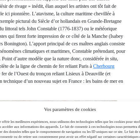
sir de rivage » inédit, élan auquel les artistes ont tôt fait de
e ici pionnière. L’atavisme, la culture maritime chevillée à
l’exemple pictural du Siècle d’or hollandais en Grande-Bretagne
 du littoral tels John Constable (1776-1837) ou le météorique
tes qui firent forte impression de ce côté de la Manche (Isabey
rs Bonington). L’apport principal de ces maîtres anglais consiste
 phénomènes climatiques et maritimes
,
Constable prétendant, pour
it. Point d’autre modèle que la nature donc, considérée
in situ
,
ète de la ligne de chemin de fer reliant Paris à
Cherbourg
fer de l’Ouest du tronçon reliant Lisieux à Deauville (et
lan technique d’un nouveau sujet en France : les bains de mer en
Vos paramètres de cookies
 offrir les meilleures expériences, nous utilisons des technologies telles que les cookies pour stoc
u accéder aux informations des appareils. Le fait de consentir à ces technologies nous permettra 
ter des données telles que le comportement de navigation ou les ID uniques sur ce site. Le fait de 
consentir ou de retirer son consentement peut avoir un effet négatif sur certaines caractéristiques 