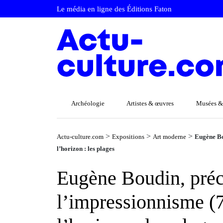
Le média en ligne des Éditions Faton
Archéologie
Artistes & œuvres
Musées &
>
>
>
Actu-culture.com
Expositions
Art moderne
Eugène Bo
l’horizon : les plages
Eugène Boudin, préc
l’impressionnisme (7