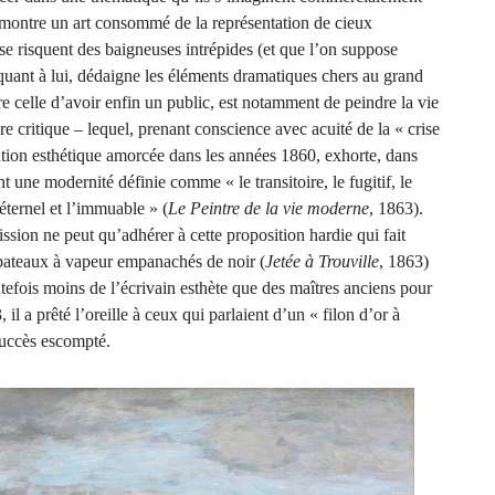
émontre un art consommé de la représentation de cieux
se risquent des baigneuses intrépides (et que l’on suppose
quant à lui, dédaigne les éléments dramatiques chers au grand
e celle d’avoir enfin un public, est notamment de peindre la vie
e critique – lequel, prenant conscience avec acuité de la « crise
olution esthétique amorcée dans les années 1860, exhorte, dans
t une modernité définie comme « le transitoire, le fugitif, le
’éternel et l’immuable » (
Le Peintre de la vie moderne
, 1863).
ission ne peut qu’adhérer à cette proposition hardie qui fait
 bateaux à vapeur empanachés de noir (
Jetée à Trouville
, 1863)
utefois moins de l’écrivain esthète que des maîtres anciens pour
 a prêté l’oreille à ceux qui parlaient d’un « filon d’or à
succès escompté.