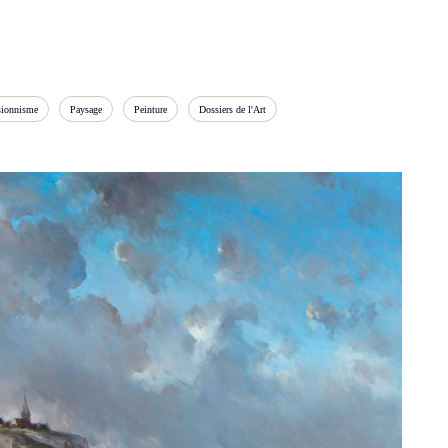
s
sionnisme
Paysage
Peinture
Dossiers de l'Art