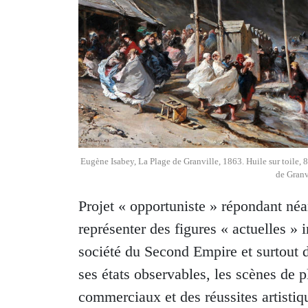
Eugène Isabey, La Plage de Granville, 1863. Huile sur toile, 
de Granv
Projet « opportuniste » répondant néa
représenter des figures « actuelles » 
société du Second Empire et surtout de
ses états observables, les scènes de p
commerciaux et des réussites artistiq