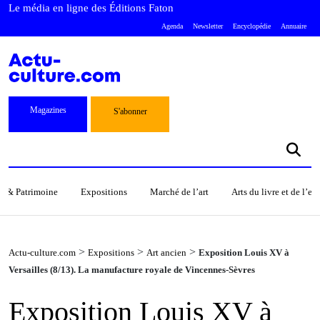
Le média en ligne des Éditions Faton
Agenda
Newsletter
Encyclopédie
Annuaire
Magazines
S'abonner
s & Patrimoine
Expositions
Marché de l’art
Arts du livre et de l’e
>
>
>
Actu-culture.com
Expositions
Art ancien
Exposition Louis XV à
Versailles (8/13). La manufacture royale de Vincennes-Sèvres
Exposition Louis XV à