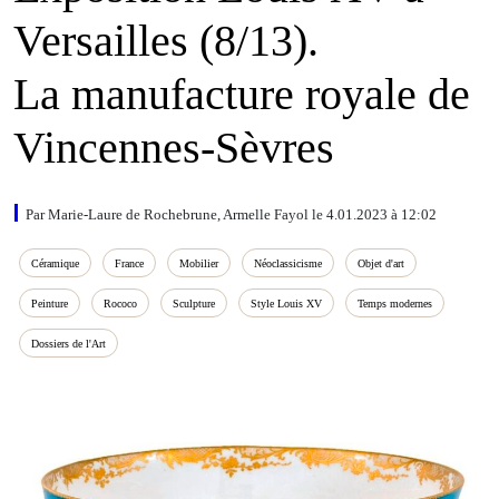
Versailles (8/13).
La manufacture royale de
Vincennes-Sèvres
Par Marie-Laure de Rochebrune, Armelle Fayol le 4.01.2023 à 12:02
Céramique
France
Mobilier
Néoclassicisme
Objet d'art
Peinture
Rococo
Sculpture
Style Louis XV
Temps modernes
Dossiers de l'Art