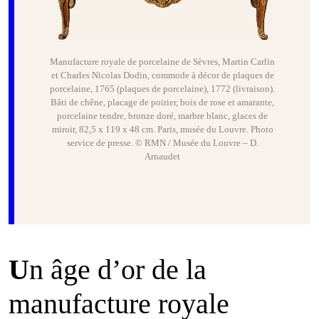
Manufacture royale de porcelaine de Sèvres, Martin Carlin
et Charles Nicolas Dodin, commode à décor de plaques de
porcelaine, 1765 (plaques de porcelaine), 1772 (livraison).
Bâti de chêne, placage de poirier, bois de rose et amarante,
porcelaine tendre, bronze doré, marbre blanc, glaces de
miroir, 82,5 x 119 x 48 cm. Paris, musée du Louvre. Photo
service de presse. © RMN / Musée du Louvre – D.
Arnaudet
U
n âge d’or de la
manufacture royale