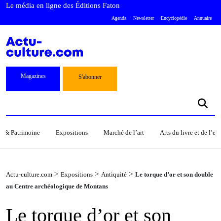
Le média en ligne des Éditions Faton
Agenda
Newsletter
Encyclopédie
Annuaire
Magazines
S'abonner
s & Patrimoine
Expositions
Marché de l’art
Arts du livre et de l’e
>
>
>
Actu-culture.com
Expositions
Antiquité
Le torque d’or et son double
au Centre archéologique de Montans
Le torque d’or et son