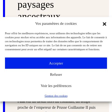
paysages
ancestraux
Vos paramètres de cookies
Comme beaucoup d’autres artistes contemporains,
Pour offrir les meilleures expériences, nous utilisons des technologies telles que les
Julian Falat (1853-1929) se forme à Munich puis
cookies pour stocker et/ou accéder aux informations des appareils. Le fait de consentir à
voyage en Europe. Dès 1881, il est un aquarelliste
ces technologies nous permettra de traiter des données telles que le comportement de
navigation ou les ID uniques sur ce site. Le fait de ne pas consentir ou de retirer son
et illustrateur célèbre. Il représente notamment des
consentement peut avoir un effet négatif sur certaines caractéristiques et fonctions.
paysans dans un style réaliste
et
peint en plein air
des paysages aux couleurs claire
s. Au cours d’un
Accepter
tour du monde d’un an, en 1885, il est fasciné par
l’estampe
ukiyo-e
et par le rapport étroit
Refuser
qu’entretiennent les Japonais avec la nature. Il
s’en souviendra pour ses paysages de neige peints
Voir les préférences
dans les montagnes des Beskides, en Silésie, où il
s’installe en 1910. Né dans un village pauvre,
Gestion des cookies
Falat eut un destin hors du commun, un temps
proche de l’empereur de Prusse Guillaume II puis