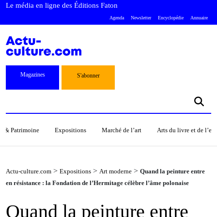
Le média en ligne des Éditions Faton
Agenda
Newsletter
Encyclopédie
Annuaire
Magazines
S'abonner
s & Patrimoine
Expositions
Marché de l’art
Arts du livre et de l’e
>
>
>
Actu-culture.com
Expositions
Art moderne
Quand la peinture entre
en résistance : la Fondation de l’Hermitage célèbre l’âme polonaise
Quand la peinture entre