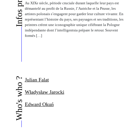
Infos pratiques
Au XIXe siècle, période cruciale durant laquelle leur pays est
démantelé au profit de la Russie, l’Autriche et la Prusse, les
artistes polonais s’engagent pour garder leur culture vivante. En
représentant l’histoire du pays, ses paysages et ses traditions, les
peintres créent une iconographie unique célébrant la Pologne
indépendante dont l’intelligentsia prépare le retour. Souvent
formés […]
Who's who ?
Julian Falat
Władysław Jarocki
Edward Okuń