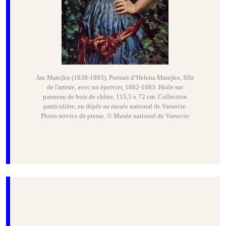
Jan Matejko (1838-1893), Portrait d’Helena Matejko, fille
de l'artiste, avec un épervier, 1882-1883. Huile sur
panneau de bois de chêne, 115,5 x 72 cm. Collection
particulière, en dépôt au musée national de Varsovie.
Photo service de presse. © Musée national de Varsovie