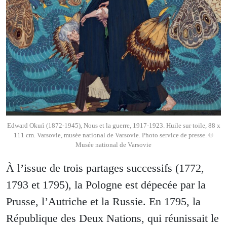
Edward Okuń (1872-1945), Nous et la guerre, 1917-1923. Huile sur toile, 88 x
111 cm. Varsovie, musée national de Varsovie. Photo service de presse. ©
Musée national de Varsovie
À l’issue de trois partages successifs (1772,
1793 et 1795), la Pologne est dépecée par la
Prusse, l’Autriche et la Russie. En 1795, la
République des Deux Nations, qui réunissait le