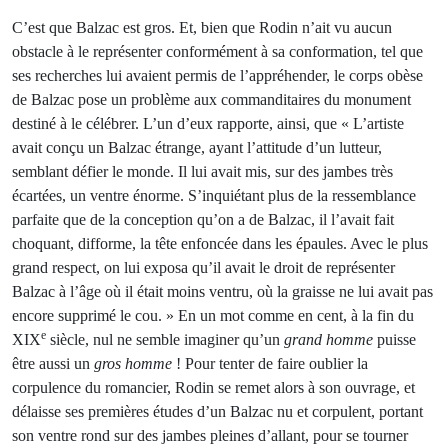
C’est que Balzac est gros. Et, bien que Rodin n’ait vu aucun
obstacle à le représenter conformément à sa conformation, tel que
ses recherches lui avaient permis de l’appréhender, le corps obèse
de Balzac pose un problème aux commanditaires du monument
destiné à le célébrer. L’un d’eux rapporte, ainsi, que « L’artiste
avait conçu un Balzac étrange, ayant l’attitude d’un lutteur,
semblant défier le monde. Il lui avait mis, sur des jambes très
écartées, un ventre énorme. S’inquiétant plus de la ressemblance
parfaite que de la conception qu’on a de Balzac, il l’avait fait
choquant, difforme, la tête enfoncée dans les épaules. Avec le plus
grand respect, on lui exposa qu’il avait le droit de représenter
Balzac à l’âge où il était moins ventru, où la graisse ne lui avait pas
encore supprimé le cou. » En un mot comme en cent, à la fin du
e
XIX
siècle, nul ne semble imaginer qu’un
grand homme
puisse
être aussi un
gros homme
! Pour tenter de faire oublier la
corpulence du romancier, Rodin se remet alors à son ouvrage, et
délaisse ses premières études d’un Balzac nu et corpulent, portant
son ventre rond sur des jambes pleines d’allant, pour se tourner