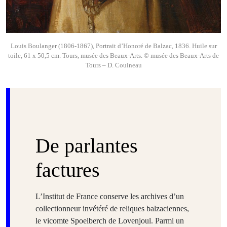
Louis Boulanger (1806-1867), Portrait d’Honoré de Balzac, 1836. Huile sur
toile, 61 x 50,5 cm. Tours, musée des Beaux-Arts. © musée des Beaux-Arts de
Tours – D. Couineau
De parlantes
factures
L’Institut de France conserve les archives d’un
collectionneur invétéré de reliques balzaciennes,
le vicomte Spoelberch de Lovenjoul. Parmi un