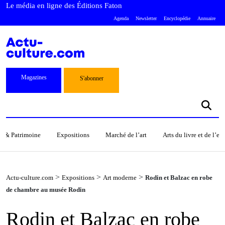
Le média en ligne des Éditions Faton
Agenda
Newsletter
Encyclopédie
Annuaire
Magazines
S'abonner
s & Patrimoine
Expositions
Marché de l’art
Arts du livre et de l’e
>
>
>
Actu-culture.com
Expositions
Art moderne
Rodin et Balzac en robe
de chambre au musée Rodin
Rodin et Balzac en robe