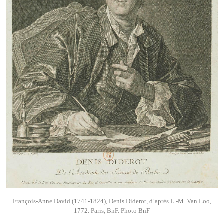
François-Anne David (1741-1824), Denis Diderot, d’après L.-M. Van Loo,
1772. Paris, BnF. Photo BnF