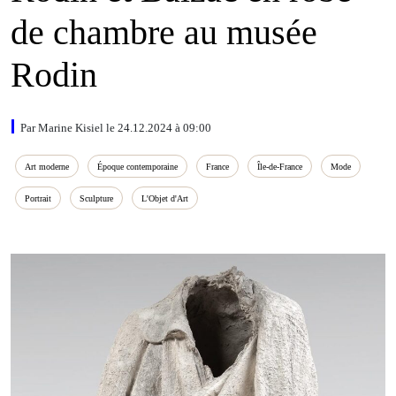
de chambre au musée
Rodin
Par Marine Kisiel le 24.12.2024 à 09:00
Art moderne
Époque contemporaine
France
Île‑de‑France
Mode
Portrait
Sculpture
L'Objet d'Art