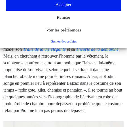
En allant retrouver le tailleur de Balzac, Rodin s’approche de
Accepter
Balzac à plus d’un titre. C’est tout d’abord l’esprit de 1830 que le
sculpteur fait revivre, tant les tailleurs de l’époque de l’écrivain ont
Refuser
perfectionné les instruments de mesure du corps permettant de
saisir les mensurations de leurs clients, et tant cela a permis de
Voir les préférences
perfectionner la coupe des vêtements de leurs contemporains, pour
Gestion des cookies
lesquels Balzac écrivait à la même période, dans des journaux de
mode, son
Traité de la vie élégante
et sa
Théorie de la démarche
.
Mais, en cherchant à retrouver l’homme par le vêtement, le
sculpteur se confronte surtout au mythe que Balzac a lui-même
popularisé de son vivant, selon lequel il se drapait dans une
blanche robe de moine pour écrire ses romans. Aussi, si Rodin
songe en premier lieu à représenter Balzac dans le costume de son
temps – redingote, gilet, chemise et pantalon –, il se tourne au bout
de quelques années vers l’iconographie de l’écrivain en robe de
moine/robe de chambre pour dépasser un problème que le costume
refait par Pion ne lui a pas permis de dépasser.