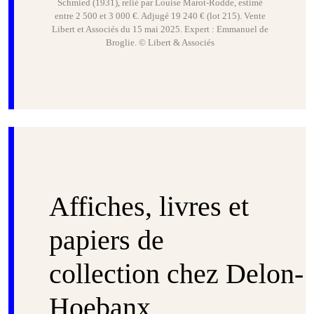
Schmied (1931), relié par Louise Marot-Rodde, estimé
entre 2 500 et 3 000 €. Adjugé 19 240 € (lot 215). Vente
Libert et Associés du 15 mai 2025. Expert : Emmanuel de
Broglie. © Libert & Associés
Affiches, livres et
papiers de
collection chez Delon-
Hoebanx