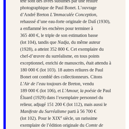
tête sont des livres sublimés par une reliure
photographique de Paul Bonet. L’ouvrage
d’André Breton
L’Immaculée Conception
,
rehaussé d’une eau-forte originale de Dalí (1930),
a enflammé les enchères pour terminer à
365 400 €, le triple de son estimation basse
(lot 104), tandis que
Nadja
,
du même auteur
(1928), a atteint 352 800 €. Cet exemplaire du
chef-d’œuvre du surréalisme, en tous points
exceptionnel, enrichi de manuscrits, était attendu à
180 000 € (lot 103). 18 autres reliures de Paul
Bonet ont comblé des collectionneurs. Citons
L’Air de l’eau
toujours de Breton
,
vendu
189 000 € (lot 106), et
L’Amour, la poésie
de Paul
Éluard (1929) dans l’exemplaire personnel du
relieur, adjugé 151 200 € (lot 112), mais aussi le
Manifeste du Surréalisme
parti à 56 700 €
e
(lot 102). Pour le XIX
siècle, un rarissime
exemplaire de l’édition originale du
Comte de