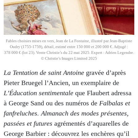
Fables choisies mises en vers, Jean de La Fontaine, illustré par Jean-Baptiste
Oudry (1755-1759), détail, estimé entre 150 000 et 200 000 €. Adjugé :
378 000 € (lot 23). Vente Christie’s du 22 mai 2025. Expert : Adrien Legendre.
© Christie’s Images Limited 2025
La Tentation de saint Antoine
gravée d’après
Pieter Bruegel l’Ancien, un exemplaire de
L’Éducation sentimentale
que Flaubert adressa
à George Sand ou des numéros de
Falbalas et
fanfreluches. Almanach des modes présentes,
passées et futures
agrémentés d’aquarelles de
George Barbier : découvrez les enchères qu’il