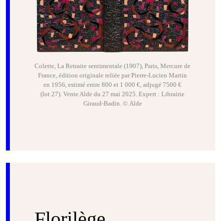
Colette, La Retraite sentimentale (1907), Paris, Mercure de
France, édition originale reliée par Pierre-Lucien Martin
en 1956, estimé entre 800 et 1 000 €, adjugé 7500 €
(lot 27). Vente Alde du 27 mai 2025. Expert : Librairie
Giraud-Badin. © Alde
Florilège