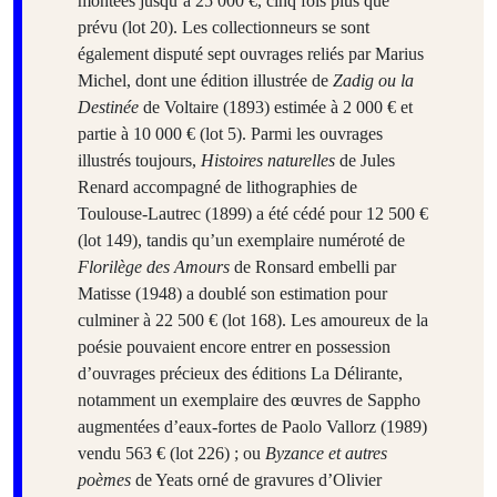
montées jusqu’à 25 000 €, cinq fois plus que
prévu (lot 20). Les collectionneurs se sont
également disputé sept ouvrages reliés par Marius
Michel, dont une édition illustrée de
Zadig ou la
Destinée
de Voltaire (1893) estimée à 2 000 € et
partie à 10 000 € (lot 5). Parmi les ouvrages
illustrés toujours,
Histoires naturelles
de Jules
Renard accompagné de lithographies de
Toulouse-Lautrec (1899) a été cédé pour 12 500 €
(lot 149), tandis qu’un exemplaire numéroté de
Florilège des Amours
de Ronsard embelli par
Matisse (1948) a doublé son estimation pour
culminer à
22 500 € (lot 168). Les amoureux de la
poésie pouvaient encore entrer en possession
d’ouvrages précieux des éditions La Délirante,
notamment un exemplaire des œuvres de Sappho
augmentées d’eaux-fortes de Paolo Vallorz (1989)
vendu 563 € (lot 226) ; ou
Byzance et autres
poèmes
de Yeats orné de gravures d’Olivier