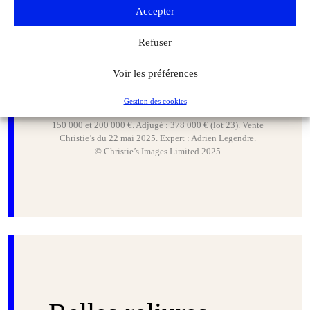
Accepter
Refuser
Voir les préférences
Fables choisies mises en vers, Jean de La Fontaine, illustré
Gestion des cookies
par Jean-Baptiste Oudry (1755-1759), estimé entre
150 000 et 200 000 €. Adjugé : 378 000 € (lot 23). Vente
Christie’s du 22 mai 2025. Expert : Adrien Legendre.
© Christie’s Images Limited 2025