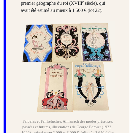
e
premier géographe du roi (XVIII
siècle), qui
avait été estimé au mieux à 1 500 € (lot 22).
Falbalas et Fanfreluches. Almanach des modes présentes,
passées et futures, illustrations de George Barbier (1922–
1926), estimé entre 2 000 et 3 000 €. Adjugé : 3 640 € (lot