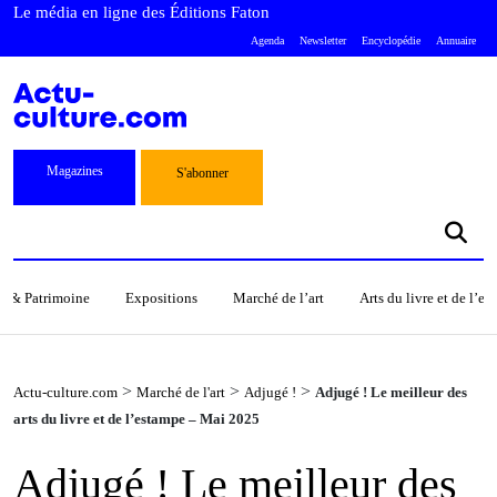
Le média en ligne des Éditions Faton
Agenda
Newsletter
Encyclopédie
Annuaire
Magazines
S'abonner
s & Patrimoine
Expositions
Marché de l’art
Arts du livre et de l’e
>
>
>
Actu-culture.com
Marché de l'art
Adjugé !
Adjugé ! Le meilleur des
arts du livre et de l’estampe – Mai 2025
Adjugé ! Le meilleur des