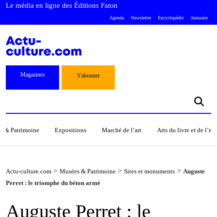
Le média en ligne des Éditions Faton
Agenda
Newsletter
Encyclopédie
Annuaire
Magazines
S'abonner
s & Patrimoine
Expositions
Marché de l’art
Arts du livre et de l’e
>
>
>
Actu-culture.com
Musées & Patrimoine
Sites et monuments
Auguste
Perret : le triomphe du béton armé
Auguste Perret : le