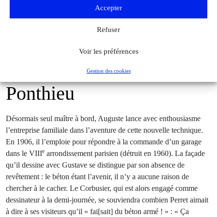
Accepter
La résidence-atelier de la sculptrice Chana Orloff, 7bis Villa Seurat, Paris
(XIVe). © DR
Refuser
Voir les préférences
Le garage de la rue de
Gestion des cookies
Ponthieu
Désormais seul maître à bord, Auguste lance avec enthousiasme
l’entreprise familiale dans l’aventure de cette nouvelle technique.
En 1906, il l’emploie pour répondre à la commande d’un garage
e
dans le VIII
arrondissement parisien (détruit en 1960). La façade
qu’il dessine avec Gustave se distingue par son absence de
revêtement : le béton étant l’avenir, il n’y a aucune raison de
chercher à le cacher. Le Corbusier, qui est alors engagé comme
dessinateur à la demi-journée, se souviendra combien Perret aimait
à dire à ses visiteurs qu’il « fai[sait] du béton armé ! » : « Ça