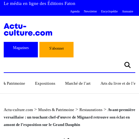
Le média en ligne des Éditions Faton
Agenda
Newsletter
Encyclopédie
Annuaire
Magazines
S'abonner
s & Patrimoine
Expositions
Marché de l’art
Arts du livre et de l’e
>
>
>
Actu-culture.com
Musées & Patrimoine
Restaurations
Avant-première
versaillaise : un touchant chef-d’œuvre de Mignard retrouve son éclat en
amont de l’exposition sur le Grand Dauphin