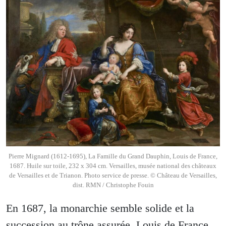
Pierre Mignard (1612-1695), La Famille du Grand Dauphin, Louis de France,
1687. Huile sur toile, 232 x 304 cm. Versailles, musée national des châteaux
de Versailles et de Trianon. Photo service de presse. © Château de Versailles,
dist. RMN / Christophe Fouin
En 1687, la monarchie semble solide et la
succession au trône assurée. Louis de France,