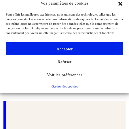
Vos paramètres de cookies
Pour offrir les meilleures expériences, nous utilisons des technologies telles que les
cookies pour stocker et/ou accéder aux informations des appareils. Le fait de consentir à
ces technologies nous permettra de traiter des données telles que le comportement de
navigation ou les ID uniques sur ce site. Le fait de ne pas consentir ou de retirer son
consentement peut avoir un effet négatif sur certaines caractéristiques et fonctions.
Accepter
Refuser
Voir les préférences
On devine autour de la tête du Grand Dauphin la découpe de la toile sur
laquelle elle a été peinte avant d’être incrustée dans la composition. Photo
Gestion des cookies
service de presse. © Château de Versailles, dist. RMN / Christophe Fouin