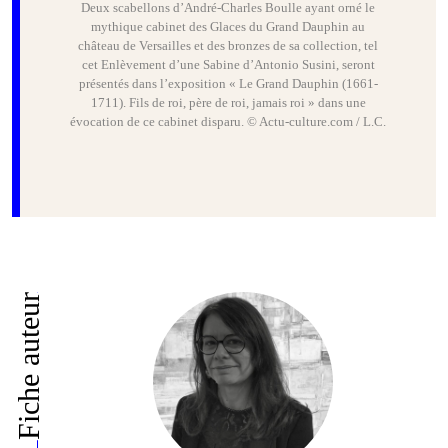
Deux scabellons d’André-Charles Boulle ayant orné le
mythique cabinet des Glaces du Grand Dauphin au
château de Versailles et des bronzes de sa collection, tel
cet Enlèvement d’une Sabine d’Antonio Susini, seront
présentés dans l’exposition « Le Grand Dauphin (1661-
1711). Fils de roi, père de roi, jamais roi » dans une
évocation de ce cabinet disparu. © Actu-culture.com / L.C.
Fiche auteur