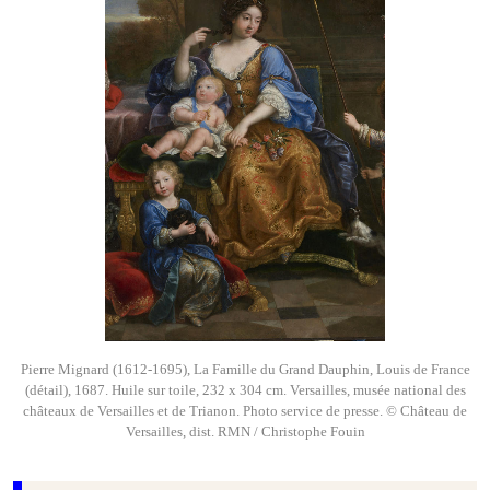
Pierre Mignard (1612-1695), La Famille du Grand Dauphin, Louis de France
(détail), 1687. Huile sur toile, 232 x 304 cm. Versailles, musée national des
châteaux de Versailles et de Trianon. Photo service de presse. © Château de
Versailles, dist. RMN / Christophe Fouin