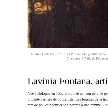
Lavinia Fontana (1552-1614), Portrait d’un gentilhomme, sa 
Chartreuse. © Ville de Douai, m
Lavinia Fontana, art
Née à Bologne en 1552 et formée par son père, le p
brillante carrière de portraitiste. Les femmes de la hau
rare de pouvoir confier son portrait à une femme. Cul