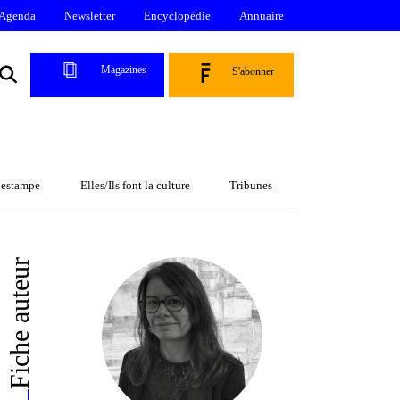
Agenda
Newsletter
Encyclopédie
Annuaire
Magazines
S'abonner
l’estampe
Elles/Ils font la culture
Tribunes
Fiche auteur