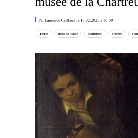
musée de la Chartre
Par Laurence Caillaud le 17.02.2025 à 10:30
France
Hauts‑de‑France
Maniérisme
Peinture
Portr