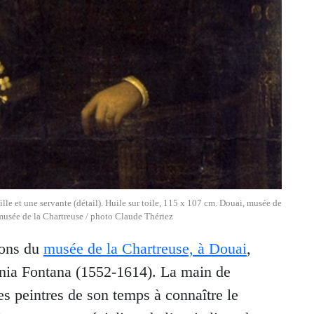
le et une servante (détail). Huile sur toile, 115 x 107 cm. Douai, musée de
 musée de la Chartreuse / photo Claude Thériez
ions du
musée de la Chartreuse, à Douai
,
avinia Fontana (1552-1614). La main de
mes peintres de son temps à connaître le