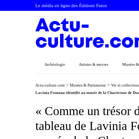
Le média en ligne des Éditions Faton
Archéologie
Artistes & œuvres
Musées &
>
>
Actu-culture.com
Musées & Patrimoine
Vie et collectio
Lavinia Fontana identifié au musée de la Chartreuse de Do
« Comme un trésor da
tableau de Lavinia F