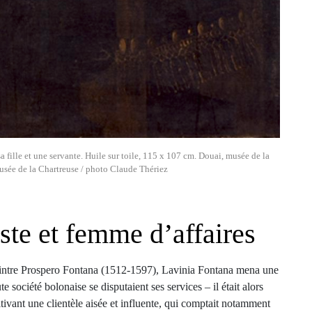
fille et une servante. Huile sur toile, 115 x 107 cm. Douai, musée de la
usée de la Chartreuse / photo Claude Thériez
iste et femme d’affaires
eintre Prospero Fontana (1512-1597), Lavinia Fontana mena une
te société bolonaise se disputaient ses services – il était alors
tivant une clientèle aisée et influente, qui comptait notamment