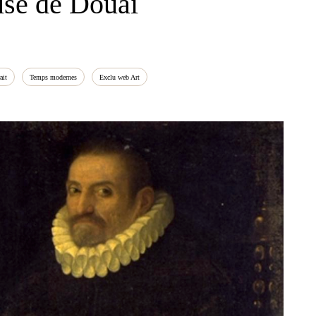
use de Douai
ait
Temps modernes
Exclu web Art