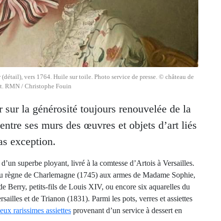
étail), vers 1764. Huile sur toile. Photo service de presse. © château de
ist. RMN / Christophe Fouin
sur la générosité toujours renouvelée de la
entre ses murs des œuvres et objets d’art liés
as exception.
 d’un superbe ployant, livré à la comtesse d’Artois à Versailles.
re du règne de Charlemagne (1745) aux armes de Madame Sophie,
e Berry, petits-fils de Louis XIV, ou encore six aquarelles du
sailles et de Trianon (1831). Parmi les pots, verres et assiettes
eux rarissimes assiettes
provenant d’un service à dessert en