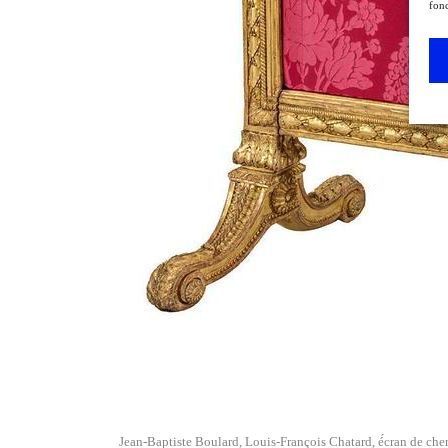
fonc
Jean-Baptiste Boulard, Louis-François Chatard, é́cran de chem