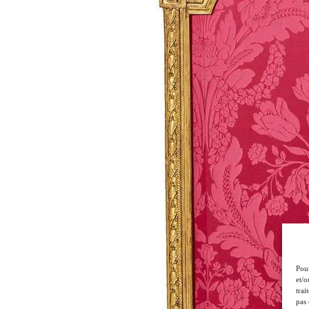
Pour
et/o
trai
pas 