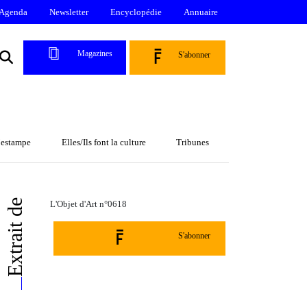
Agenda
Newsletter
Encyclopédie
Annuaire
Magazines
S'abonner
l’estampe
Elles/Ils font la culture
Tribunes
Extrait de
L'Objet d'Art n°0618
S'abonner