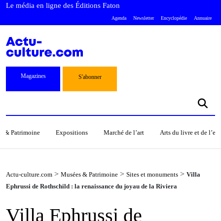
Le média en ligne des Éditions Faton
Agenda
Newsletter
Encyclopédie
Annuaire
Magazines
S'abonner
s & Patrimoine
Expositions
Marché de l’art
Arts du livre et de l’e
>
>
>
Actu-culture.com
Musées & Patrimoine
Sites et monuments
Villa
Ephrussi de Rothschild : la renaissance du joyau de la Riviera
Villa Ephrussi de