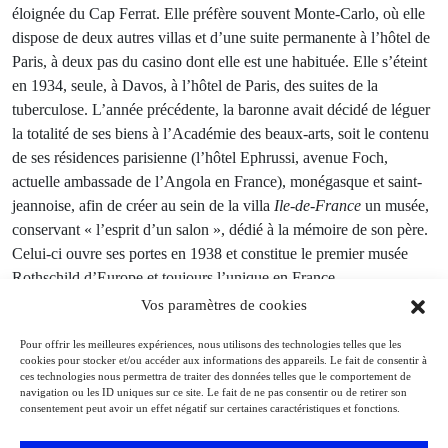
éloignée du Cap Ferrat. Elle préfère souvent Monte-Carlo, où elle
dispose de deux autres villas et d’une suite permanente à l’hôtel de
Paris, à deux pas du casino dont elle est une habituée. Elle s’éteint
en 1934, seule, à Davos, à l’hôtel de Paris, des suites de la
tuberculose. L’année précédente, la baronne avait décidé de léguer
la totalité de ses biens à l’Académie des beaux-arts, soit le contenu
de ses résidences parisienne (l’hôtel Ephrussi, avenue Foch,
actuelle ambassade de l’Angola en France), monégasque et saint-
jeannoise, afin de créer au sein de la villa
Ile-de-France
un musée,
conservant « l’esprit d’un salon », dédié à la mémoire de son père.
Celui-ci ouvre ses portes en 1938 et constitue le premier musée
Rothschild d’Europe et toujours l’unique en France.
Vos paramètres de cookies
La passion de la
Pour offrir les meilleures expériences, nous utilisons des technologies telles que les
cookies pour stocker et/ou accéder aux informations des appareils. Le fait de consentir à
ces technologies nous permettra de traiter des données telles que le comportement de
collection
navigation ou les ID uniques sur ce site. Le fait de ne pas consentir ou de retirer son
consentement peut avoir un effet négatif sur certaines caractéristiques et fonctions.