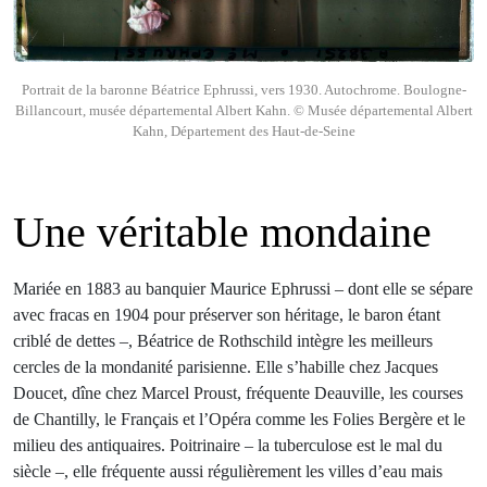
Portrait de la baronne Béatrice Ephrussi, vers 1930. Autochrome. Boulogne-
Billancourt, musée départemental Albert Kahn. © Musée départemental Albert
Kahn, Département des Haut-de-Seine
Une véritable mondaine
Mariée en 1883 au banquier Maurice Ephrussi – dont elle se sépare
avec fracas en 1904 pour préserver son héritage, le baron étant
criblé de dettes –, Béatrice de Rothschild intègre les meilleurs
cercles de la mondanité parisienne. Elle s’habille chez Jacques
Doucet, dîne chez Marcel Proust, fréquente Deauville, les courses
de Chantilly, le Français et l’Opéra comme les Folies Bergère et le
milieu des antiquaires. Poitrinaire – la tuberculose est le mal du
siècle –, elle fréquente aussi régulièrement les villes d’eau mais