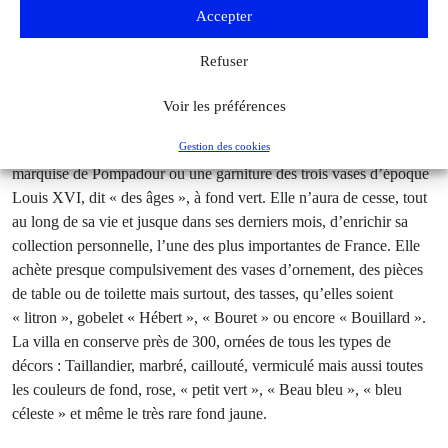
Comme son père et son grand-père avant elle, Béatrice de
Accepter
Rothschild est animée par la passion de la collection. Entourée
d’antiquaires comme Stettiner ou Vandermeersch, ses premiers
Refuser
achats personnels datent des années 1890 et concernent d’abord la
porcelaine, un domaine de prédilection du collectionnisme familial.
Voir les préférences
En 1905, elle hérite de son père de remarquables pièces de
Gestion des cookies
Vincennes et de Sèvres, le vase Urne antique des collections de la
marquise de Pompadour ou une garniture des trois vases d’époque
Louis XVI, dit « des âges », à fond vert. Elle n’aura de cesse, tout
au long de sa vie et jusque dans ses derniers mois, d’enrichir sa
collection personnelle, l’une des plus importantes de France. Elle
achète presque compulsivement des vases d’ornement, des pièces
de table ou de toilette mais surtout, des tasses, qu’elles soient
« litron », gobelet « Hébert », « Bouret » ou encore « Bouillard ».
La villa en conserve près de 300, ornées de tous les types de
décors : Taillandier, marbré, caillouté, vermiculé mais aussi toutes
les couleurs de fond, rose, « petit vert », « Beau bleu », « bleu
céleste » et même le très rare fond jaune.