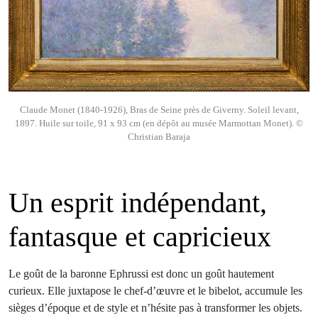
Claude Monet (1840-1926), Bras de Seine près de Giverny. Soleil levant,
1897. Huile sur toile, 91 x 93 cm (en dépôt au musée Marmottan Monet). ©
Christian Baraja
Un esprit indépendant,
fantasque et capricieux
Le goût de la baronne Ephrussi est donc un goût hautement
curieux. Elle juxtapose le chef-d’œuvre et le bibelot, accumule les
sièges d’époque et de style et n’hésite pas à transformer les objets.