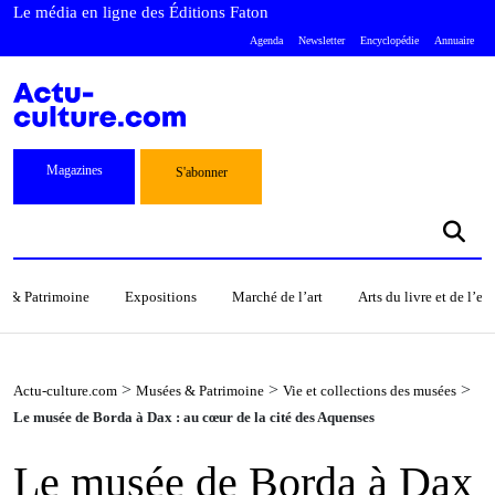
Le média en ligne des Éditions Faton
Agenda
Newsletter
Encyclopédie
Annuaire
Magazines
S'abonner
s & Patrimoine
Expositions
Marché de l’art
Arts du livre et de l’e
>
>
>
Actu-culture.com
Musées & Patrimoine
Vie et collections des musées
Le musée de Borda à Dax : au cœur de la cité des Aquenses
Le musée de Borda à Dax