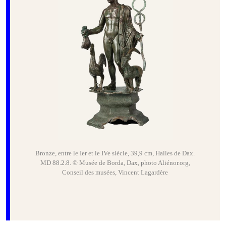
Bronze, entre le Ier et le IVe siècle, 39,9 cm, Halles de Dax.
MD 88.2.8. © Musée de Borda, Dax, photo Aliénor.org,
Conseil des musées, Vincent Lagardère