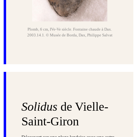
Plomb, 6 cm, IVe-Ve siècle. Fontaine chaude à Dax.
2003.14.1. © Musée de Borda, Dax, Philippe Salvat
Solidus
de Vielle-
Saint-Giron