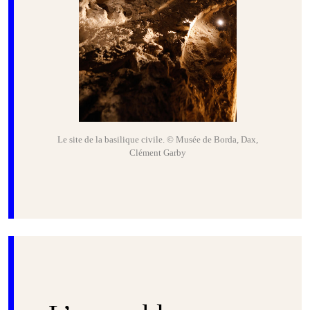
Le site de la basilique civile. © Musée de Borda, Dax,
Clément Garby