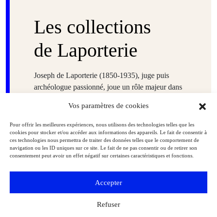
Les collections
de Laporterie
Joseph de Laporterie (1850-1935), juge puis
archéologue passionné, joue un rôle majeur dans
la reconnaissance de Brassempouy comme site clé
Vos paramètres de cookies
pour l’étude de l’art préhistorique. Entre 1894 et
1897, en collaboration avec Édouard Piette, il
Pour offrir les meilleures expériences, nous utilisons des technologies telles que les
dirige les fouilles de la grotte du Pape, où est
cookies pour stocker et/ou accéder aux informations des appareils. Le fait de consentir à
ces technologies nous permettra de traiter des données telles que le comportement de
découverte la célèbre statuette dite de la « Dame à
navigation ou les ID uniques sur ce site. Le fait de ne pas consentir ou de retirer son
la capuche ». Laporterie participe activement à la
consentement peut avoir un effet négatif sur certaines caractéristiques et fonctions.
mise en valeur scientifique de ces trouvailles et
fait don au musée de Borda d’une partie de ses
Accepter
découvertes ainsi que de moulages originaux. La
collection du musée comprend également des
Refuser
vestiges provenant de sites plus éloignés, comme