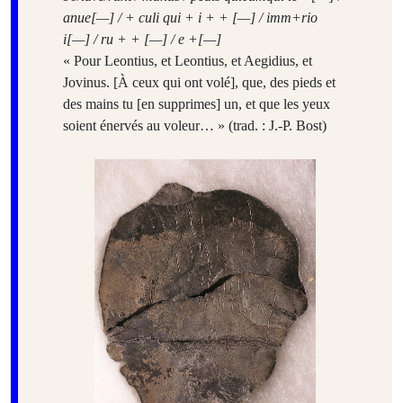
anue[—] / + culi qui + i + + [—] / imm+rio
i[—] / ru + + [—] / e +[—]
« Pour Leontius, et Leontius, et Aegidius, et
Jovinus. [À ceux qui ont volé], que, des pieds et
des mains tu [en supprimes] un, et que les yeux
soient énervés au voleur… » (trad. : J.-P. Bost)