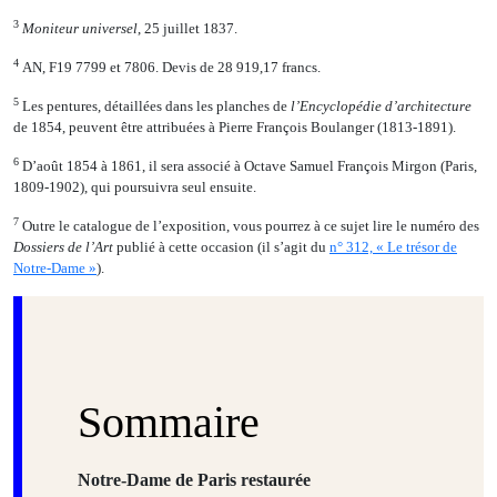
3
Moniteur universel
, 25 juillet 1837.
4
AN, F19 7799 et 7806. Devis de 28 919,17 francs.
5
Les pentures, détaillées dans les planches de
l’Encyclopédie d’architecture
de 1854, peuvent être attribuées à Pierre François Boulanger (1813-1891).
6
D’août 1854 à 1861, il sera associé à Octave Samuel François Mirgon (Paris,
1809-1902), qui poursuivra seul ensuite.
7
Outre le catalogue de l’exposition, vous pourrez à ce sujet lire le numéro des
Dossiers de l’Art
publié à cette occasion (il s’agit du
n° 312, « Le trésor de
Notre-Dame »
).
Sommaire
Notre‑Dame de Paris restaurée