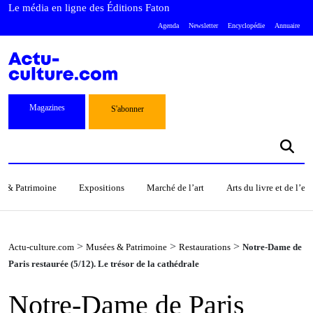
Le média en ligne des Éditions Faton
Agenda
Newsletter
Encyclopédie
Annuaire
Magazines
S'abonner
s & Patrimoine
Expositions
Marché de l’art
Arts du livre et de l’e
>
>
>
Actu-culture.com
Musées & Patrimoine
Restaurations
Notre-Dame de
Paris restaurée (5/12). Le trésor de la cathédrale
Notre-Dame de Paris