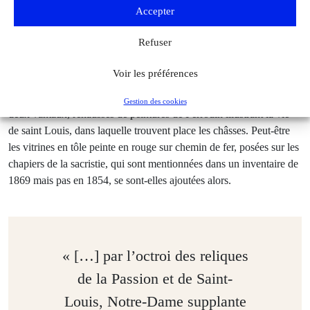
Accepter
d’une Visitation. Dans la salle capitulaire, les dix-huit stalles et
leurs pupitres, le trône de l’archevêque, le bureau. Les armoires
Refuser
scellées de fer les plus sécurisées sont à l’étage. Le chapitre,
cependant, ne tire pas parti de cette salle. C’est pourquoi sans doute
Voir les préférences
des vitrines s’ajoutent très vite au rez-de-chaussée. La salle
capitulaire est dotée en 1867 d’une grande armoire néogothique à
Gestion des cookies
deux vantaux, rehaussés de peintures de Perrodin illustrant la vie
de saint Louis, dans laquelle trouvent place les châsses. Peut-être
les vitrines en tôle peinte en rouge sur chemin de fer, posées sur les
chapiers de la sacristie, qui sont mentionnées dans un inventaire de
1869 mais pas en 1854, se sont-elles ajoutées alors.
« […] par l’octroi des reliques
de la Passion et de Saint-
Louis, Notre-Dame supplante