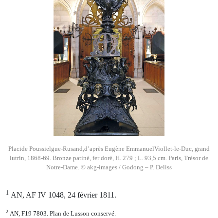
Placide Poussielgue-Rusand,d’après Eugène EmmanuelViollet-le-Duc, grand
lutrin, 1868-69. Bronze patiné, fer doré, H. 279 ; L. 93,5 cm. Paris, Trésor de
Notre-Dame. © akg-images / Godong – P. Deliss
1
AN, AF IV 1048, 24 février 1811.
2
AN, F19 7803. Plan de Lusson conservé.