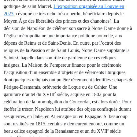
gothique de saint Marcel.
L’exposition organisée au Louvre en
2023
a évoqué ce très riche trésor perdu, bénéficiaire depuis le
7
Moyen Âge des libéralités des princes et des chanoines
. La
décision de Napoléon de célébrer son sacre à Notre-Dame donne à
l’église métropolitaine une importance politique nouvelle, aux
dépens de Reims et de Saint-Denis. En outre, par l’octroi des
reliques de la Passion et de Saint-Louis, Notre-Dame supplante la
Sainte-Chapelle dans son rôle de gardienne de ces reliques
insignes. La Maison de l’empereur finance pour la cérémonie
l’acquisition d’un ensemble d’objets et de vêtements liturgiques
dont quelques reliquats ont pu être récemment identifiés : chapes de
Périgne-Desmarais, orfèvrerie de Loque ou de Cahier. Une
e
garniture d’autel du XVIII
siècle, acquise en 1802 pour la
célébration de la promulgation du Concordat, est alors dorée. Pour
étoffer le trésor, Napoléon lui attribue des objets confisqués durant
ses guerres, en Italie, en Allemagne ou en Espagne. Si beaucoup
sont restitués en 1815, certains y demeurent encore, comme un
e
beau calice espagnol de la Renaissance et un du XVII
siècle