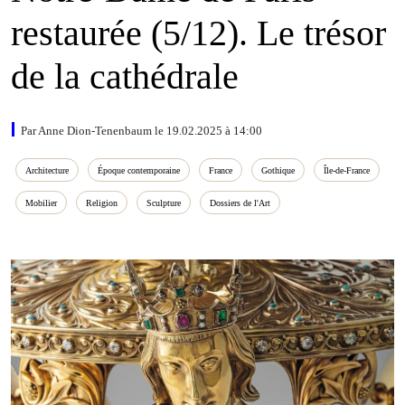
restaurée (5/12). Le trésor
de la cathédrale
Par Anne Dion-Tenenbaum le 19.02.2025 à 14:00
Architecture
Époque contemporaine
France
Gothique
Île‑de‑France
Mobilier
Religion
Sculpture
Dossiers de l'Art