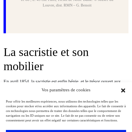
Louvre, dist. RMN – G. Benoit
La sacristie et son
mobilier
En avril 1854, la sacristie est enfin bénie, et le trésor ouvert aux
visiteurs. L’
Encyclopédie d’architecture
publie en 1854 plusieurs
Vos paramètres de cookies
planches sur la sacristie, d’après des dessins de Viollet-le-Duc ou
Pour offrir les meilleures expériences, nous utilisons des technologies telles que les
sous sa direction. Le plan publié montre bien l’implantation du
cookies pour stocker et/ou accéder aux informations des appareils. Le fait de consentir à
mobilier. Dans la grande sacristie, les deux grands chapiers qui se
ces technologies nous permettra de traiter des données telles que le comportement de
navigation ou les ID uniques sur ce site. Le fait de ne pas consentir ou de retirer son
font face, puis les armoires – au fond, l’armoire en trois parties,
consentement peut avoir un effet négatif sur certaines caractéristiques et fonctions.
dont une planche donne le détail, avec son couronnement gothique
et son fronton sculpté d’une Annonciation, d’une Crucifixion et