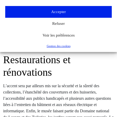
Accepter
La plupart des visiteurs du Louvre, environ 20 000 par jour, se rendent dans la
Refuser
salle des États, où est exposée La Joconde. Il est difficile d’y contempler les
tableaux de la Renaissance italienne qui y sont également accrochés, pourtant
Voir les préférences
signés Titien ou Véronèse. © Adobestock.
Gestion des cookies
Restaurations et
rénovations
L’accent sera par ailleurs mis sur la sécurité et la sûreté des
collections, l’étanchéité des couvertures et des huisseries,
l’accessibilité aux publics handicapés et plusieurs autres questions
liées à l’entretien du bâtiment et aux réseaux électrique et
informatique. Enfin, le musée faisant partie du Domaine national