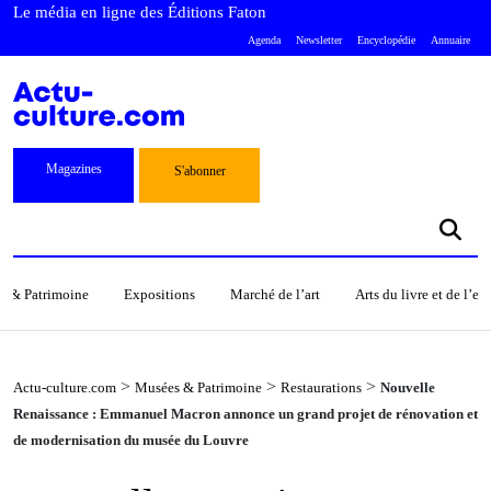
Le média en ligne des Éditions Faton
Agenda
Newsletter
Encyclopédie
Annuaire
Magazines
S'abonner
s & Patrimoine
Expositions
Marché de l’art
Arts du livre et de l’e
>
>
>
Actu-culture.com
Musées & Patrimoine
Restaurations
Nouvelle
Renaissance : Emmanuel Macron annonce un grand projet de rénovation et
de modernisation du musée du Louvre