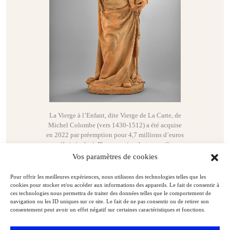
La Vierge à l’Enfant, dite Vierge de La Carte, de
Michel Colombe (vers 1430-1512) a été acquise
en 2022 par préemption pour 4,7 millions d’euros
(frais inclus). Photo service de presse. ©
GrandPalaisRmn (musée du Louvre) / Abdou
Vos paramètres de cookies
Diouri
Pour offrir les meilleures expériences, nous utilisons des technologies telles que les
cookies pour stocker et/ou accéder aux informations des appareils. Le fait de consentir à
ces technologies nous permettra de traiter des données telles que le comportement de
navigation ou les ID uniques sur ce site. Le fait de ne pas consentir ou de retirer son
consentement peut avoir un effet négatif sur certaines caractéristiques et fonctions.