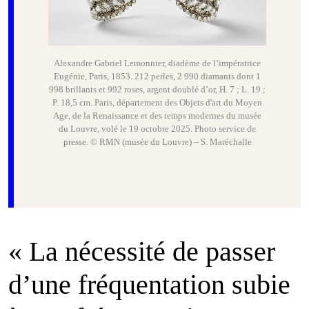
Alexandre Gabriel Lemonnier, diadème de l’impératrice
Eugénie, Paris, 1853. 212 perles, 2 990 diamants dont 1
998 brillants et 992 roses, argent doublé d’or, H. 7 ; L. 19 ;
P. 18,5 cm. Paris, département des Objets d'art du Moyen
Age, de la Renaissance et des temps modernes du musée
du Louvre, volé le 19 octobre 2025. Photo service de
presse. © RMN (musée du Louvre) – S. Maréchalle
« La nécessité de passer
d’une fréquentation subie