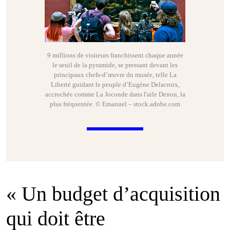
9 millions de visiteurs franchissent chaque année
le seuil de la pyramide, se pressant devant les
principaux chefs-d’œuvre du musée, telle La
Liberté guidant le peuple d’Eugène Delacroix,
accrochée comme La Joconde dans l'aile Denon, la
plus fréquentée. © Emanuel – stock.adobe.com
« Un budget d’acquisition
qui doit être