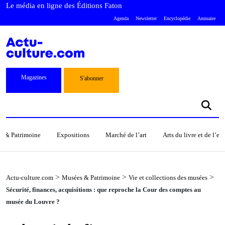
Le média en ligne des Éditions Faton
Agenda
Newsletter
Encyclopédie
Annuaire
Magazines
S'abonner
s & Patrimoine
Expositions
Marché de l’art
Arts du livre et de l’e
>
>
>
Actu-culture.com
Musées & Patrimoine
Vie et collections des musées
Sécurité, finances, acquisitions : que reproche la Cour des comptes au
musée du Louvre ?