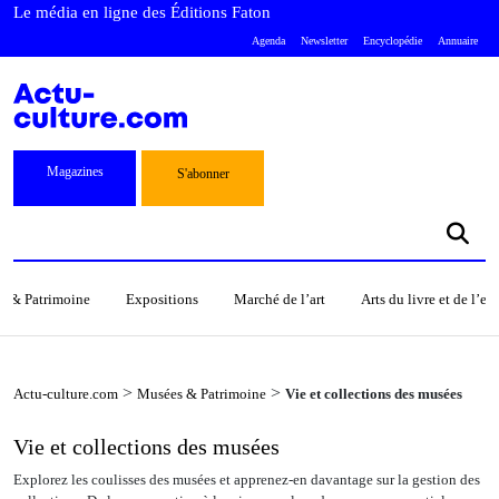
Le média en ligne des Éditions Faton
Agenda
Newsletter
Encyclopédie
Annuaire
Magazines
S'abonner
s & Patrimoine
Expositions
Marché de l’art
Arts du livre et de l’e
>
>
Actu-culture.com
Musées & Patrimoine
Vie et collections des musées
Vie et collections des musées
Explorez les coulisses des musées et apprenez-en davantage sur la gestion des