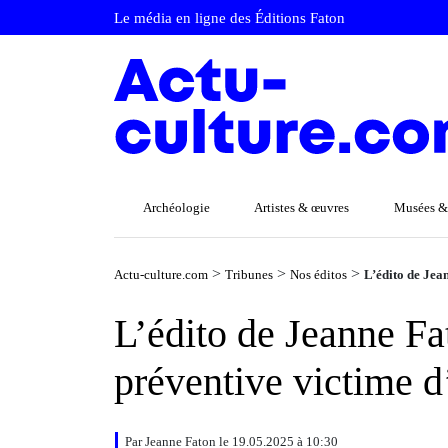
Le média en ligne des Éditions Faton
Archéologie
Artistes & œuvres
Musées &
>
>
>
Actu-culture.com
Tribunes
Nos éditos
L’édito de Jea
L’édito de Jeanne Fa
préventive victime d
Par Jeanne Faton le 19.05.2025 à 10:30