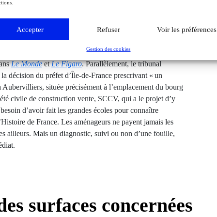
tions.
xamen du projet de loi pour la simplification de la vie
ts d’aménagement du territoire en allégeant certaines procédures.
Accepter
Refuser
Voir les préférences
 l’occasion pour déposer un amendement prévoyant d’affranchir
Gestion des cookies
d’archéologie préventive, suscitant la vive inquiétude des
dans
Le Monde
et
Le Figaro
. Parallèlement, le tribunal
, la décision du préfet d’Île-de-France prescrivant « un
à Aubervilliers, située précisément à l’emplacement du bourg
iété civile de construction vente, SCCV, qui a le projet d’y
besoin d’avoir fait les grandes écoles pour connaître
Histoire de France. Les aménageurs ne payent jamais les
les ailleurs. Mais un diagnostic, suivi ou non d’une fouille,
diat.
des surfaces concernées