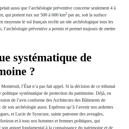
elait aussi que l’archéologie préventive concerne seulement 4 à
2
ent, qui portent eux sur 500 à 600 km
par an, soit la surface
en moyenne le sol français recèle un site archéologique tous les
 l’archéologie préventive a permis et permet toujours de mettre
que systématique de
moine ?
ntreuil, l’État n’a pas fait appel. Si la décision de ce tribunal
une politique systématique de protection du patrimoine. Déjà, en
ssion de l’avis conforme des Architectes des Bâtiments de
c de son archéologie aussi. Espérons qu’à l’avenir nos ardentes
ogues, et Lucie de Syracuse, sainte patronne des aveugles,
Horizon et à tous nos hommes et femmes politiques, qui
et son apport fondamental à la connaissance du patrimoine et de