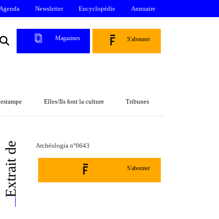
Agenda
Newsletter
Encyclopédie
Annuaire
Magazines
S'abonner
l’estampe
Elles/Ils font la culture
Tribunes
Extrait de
Archéologia n°0643
S'abonner